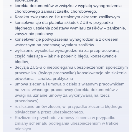
społecznego
korekta dokumentów w związku z wypłatą wynagrodzenia
chorobowego zamiast zasiłku chorobowego.
Korekta związana ze źle ustalonym okresem zasiłkowym
konsekwencje dla płatnika składek ZUS w przypadku
błędnego ustalenia podstawy wymiaru zasiłków – zaniżenie,
zawyżenie podstawy
konsekwencje podwyższenia wynagrodzenia z okresem
wstecznym na podstawę wymiaru zasiłków.
wyliczenie wysokości wynagrodzenia za przepracowaną
część miesiąca – jak nie popełnić błędu, konsekwencje
błędów,
decyzja ZUS-u o niepodleganiu ubezpieczeniom społecznym
pracownika (byłego pracownika) konsekwencje nie złożenia
odwołania – analiza praktyczna
umowa zlecenia i umowa o dzieło z własnym pracownikiem
na rzecz własnego pracodawcy (korekta dokumentów z
uwagi na uznanie umowy za wykonywaną na rzecz
pracodawcy).
rozliczanie umów zleceń, w przypadku złożenia błędnego
oświadczenia przez ubezpieczonego.
Rozliczenie przychodu z umowy zlecenia w przypadku
zmiany schematu podlegania ubezpieczeniom w trakcie
miesiąca