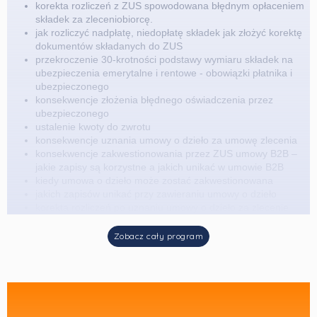
korekta rozliczeń z ZUS spowodowana błędnym opłaceniem
składek za zleceniobiorcę.
jak rozliczyć nadpłatę, niedopłatę składek jak złożyć korektę
dokumentów składanych do ZUS
przekroczenie 30-krotności podstawy wymiaru składek na
ubezpieczenia emerytalne i rentowe - obowiązki płatnika i
ubezpieczonego
konsekwencje złożenia błędnego oświadczenia przez
ubezpieczonego
ustalenie kwoty do zwrotu
konsekwencje uznania umowy o dzieło za umowę zlecenia
konsekwencje zakwestionowania przez ZUS umowy B2B –
jakie zapisy są korzystne a jakich unikać w umowie B2B
kiedy umowa o dzieło może zostać zakwestionowana
jakich zapisów unikać przy zawieraniu umowy o dzieło
korekta rozliczeń po uznaniu umowy o dzieło za zlecenie
Zobacz cały program