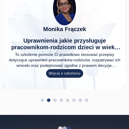
Cezary Pytlarz
Praca cudzoziemców przy produkc
filmowej
e
Uniknij błędów przy zatrudnianiu cudzoziemców na pl
wieku
filmowym. Poznaj legalne procedury, wymagane dokum
bezpieczne rozwiązania.
zepisy
rywać ich
Więcej o szkoleniu
yzje,
 kontroli
Kto prowadzi szkolenia?