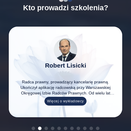
Michał Culepa
ną.
Ekspert z zakresu prawa pracy i ubezpieczeń
kiej
społecznych, prawnik, współpracownik merytoryc
 lat
największych wydawnictw prawniczych.
ia z
Więcej o wykładowcy
resu