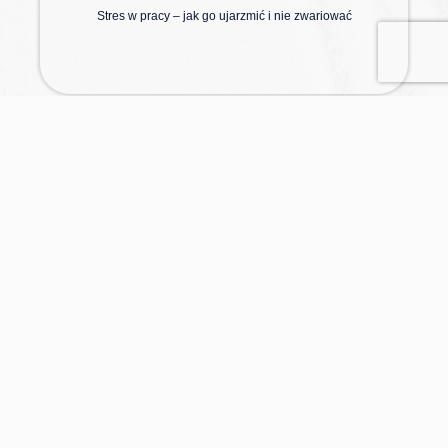
Kontakt
Masz pytania lub potrzebujesz indywidualnej oferty? Skontaktuj się
z nami – chętnie doradzimy i pomożemy dobrać najlepsze
rozwiązania dla Twojej firmy. Jesteśmy do Twojej dyspozycji
telefonicznie, mailowo lub przez formularz kontaktowy.
+48 (22) 873 11 00
biuro@mostwanted.edu.pl
ul. Tadeusza Borowskiego 2/24,