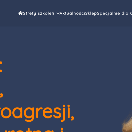
Strefy szkoleń
Aktualności
Sklep
Specjalnie dla 
:
,
oagresji,