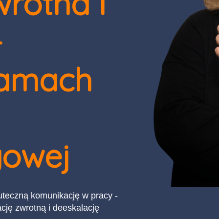
wrotna i
-
ramach
owej
uteczną komunikację w pracy -
cję zwrotną i deeskalację