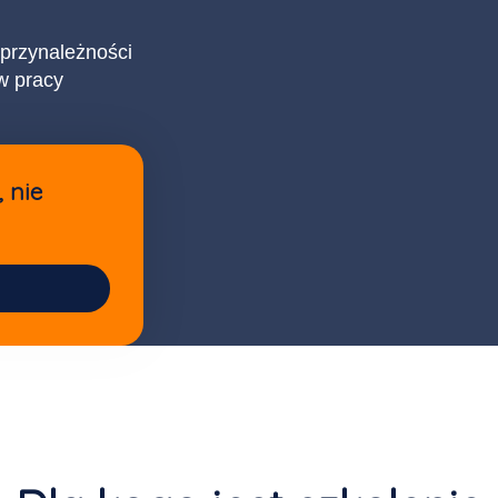
przynależności
w pracy
 nie