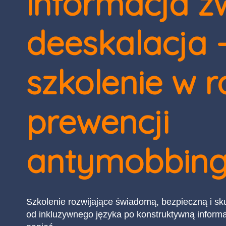
informacja z
deeskalacja 
szkolenie w 
prewencji
antymobbing
Szkolenie rozwijające świadomą, bezpieczną i sk
od inkluzywnego języka po konstruktywną informa