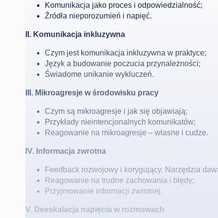
Komunikacja jako proces i odpowiedzialność;
Źródła nieporozumień i napięć.
II. Komunikacja inkluzywna
Czym jest komunikacja inkluzywna w praktyce;
Język a budowanie poczucia przynależności;
Świadome unikanie wykluczeń.
III. Mikroagresje w środowisku pracy
Czym są mikroagresje i jak się objawiają;
Przykłady nieintencjonalnych komunikatów;
Reagowanie na mikroagresje – własne i cudze.
IV. Informacja zwrotna
Feedback rozwojowy i korygujący. Narzędzia dawan
Reagowanie na trudne zachowania i błędy;
Przyjmowanie informacji zwrotnej.
V. Deeskalacja napięcia w rozmowach