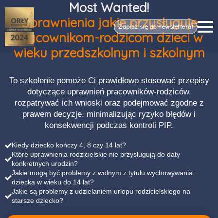
Most Wanted!
Uprawnienia jakie przysługuje
Zapisz się do newslettera!
pracownikom-rodzicom dzieci w
wieku przedszkolnym i szkolnym
To szkolenie pomoże Ci prawidłowo stosować przepisy
dotyczące uprawnień pracowników-rodziców,
rozpatrywać ich wnioski oraz podejmować zgodne z
prawem decyzje, minimalizując ryzyko błędów i
konsekwencji podczas kontroli PIP.
Kiedy dziecko kończy 4, 8 czy 14 lat?
Które uprawnienia rodzicielskie nie przysługują do daty
konkretnych urodzin?
Jakie mogą być problemy z wolnym z tytułu wychowywania
dziecka w wieku do 14 lat?
Jakie są problemy z udzielaniem urlopu rodzicielskiego na
starsze dziecko?