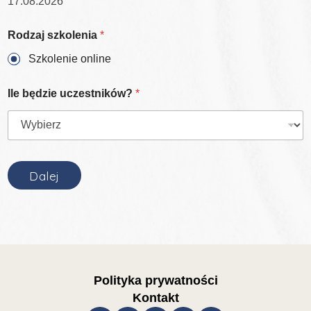
Rodzaj szkolenia
*
Szkolenie online
Ile będzie uczestników?
*
N
r
Dalej
w
a
r
u
n
k
ó
w
Polityka prywatności
c
Kontakt
e