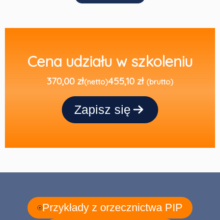
Cena udziału w szkoleniu
370,00 zł
455,10 zł
(netto)
(brutto)
Zapisz się
Przykłady z orzecznictwa PIP