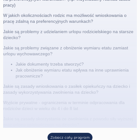
pracy)
W jakich okolicznościach rodzic ma możliwość wnioskowania o
pracę zdalną na preferencyjnych warunkach?
Jakie są problemy z udzielaniem urlopu rodzicielskiego na starsze
dziecko?
Jakie są problemy związane z obniżenie wymiaru etatu zamiast
urlopu wychowawczego?
Jakie dokumenty trzeba stworzyć?
Jak obniżenie wymiaru etatu wpływa na inne uprawnienia
pracownicze?
Jakie są zasady wnioskowania o zasiłek opiekuńczy na dziecko i
zasady wykorzystywania zwolnienia na dziecko?
Wyjście prywatne - ograniczenia w terminie odpracowania dla
rodziców dzieci w wieku do 4 i do 8 lat
Jakie są zasady skorzystania ze zwolnienia z powodu siły wyższej
oraz urlopu opiekuńczego na dziecko?
Zobacz cały program