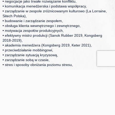
• negocjacje jako trwałe rozwiązanie konfliktu,
• komunikacja menedżerska i podstawa współpracy,
• zarządzanie w zespole zróżnicowanym kulturowo (La Lorraine,
Sitech Polska),
• budowanie i zarządzanie zespołem,
• obsługa klienta wewnętrznego i zewnętrznego,
• motywacja zespołów produkcyjnych,
• efektywny mistrz produkcji (Sanok Rubber 2019, Kongsberg
2018-2019),
• akademia menedżera (Kongsberg 2019, Keter 2021),
• przeciwdziałanie mobbingowi,
• zarządzanie sytuacją kryzysową,
• zarządzanie sobą w czasie,
• stres i sposoby obniżania poziomu stresu,
Izabella Gielnicka tworzy i prowadzi badania, kwerendy i audyty
związane z komunikacją i kulturą organizacyjną – współautorka
metodologii związanej z audytem kulturowym w organizacji. Autorka
książki z zakresu kultury organizacyjnej: „Firma to ja, firma to my” i
współautorka książki dotyczącej PR w sytuacjach kryzysowych,
nagrodzonej przez Ministra Infrastruktury. Współautorka książki
„Kultura organizacyjna w zarządzaniu” – rozdziały nt. polityki
personalnej, komunikacji wewnętrznej i PR.