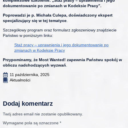
kompleksowe szkolenie: „Staż pracy – uprawnienia i jego
dokumentowanie po zmianach w Kodeksie Pracy”.
Poprowadzi je p. Michała Culepa, doświadczony ekspert
specjalizujący się w tej tematyce
.
Szczegółowy program oraz formularz zgłoszeniowy znajdziecie
Państwo w poniższym linku:
Staż pracy – uprawnienia i jego dokumentowanie po
zmianach w Kodeksie Pracy
Przypominamy, że Most Wanted! zapewnia Państwu spokój w
obliczu nadchodzących wyzwań
.
11 października, 2025
Aktualności
Dodaj komentarz
Twój adres email nie zostanie opublikowany.
Wymagane pola są oznaczone
*