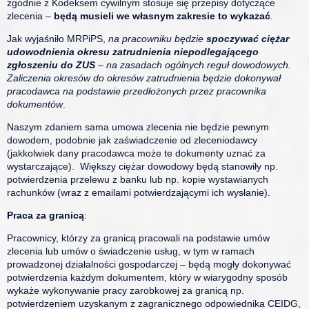
zgodnie z Kodeksem cywilnym stosuje się przepisy dotyczące
zlecenia –
będą musieli we własnym zakresie to wykazać
.
Jak wyjaśniło MRPiPS,
na pracowniku będzie
spoczywać ciężar
udowodnienia okresu zatrudnienia niepodlegającego
zgłoszeniu do ZUS
– na zasadach ogólnych reguł dowodowych.
Zaliczenia okresów do okresów zatrudnienia będzie dokonywał
pracodawca na podstawie przedłożonych przez pracownika
dokumentów
.
Naszym zdaniem sama umowa zlecenia nie będzie pewnym
dowodem, podobnie jak zaświadczenie od zleceniodawcy
(jakkolwiek dany pracodawca może te dokumenty uznać za
wystarczające). Większy ciężar dowodowy będą stanowiły np.
potwierdzenia przelewu z banku lub np. kopie wystawianych
rachunków (wraz z emailami potwierdzającymi ich wysłanie).
Praca za granicą
:
Pracownicy, którzy za granicą pracowali na podstawie umów
zlecenia lub umów o świadczenie usług, w tym w ramach
prowadzonej działalności gospodarczej – będą mogły dokonywać
potwierdzenia każdym dokumentem, który w wiarygodny sposób
wykaże wykonywanie pracy zarobkowej za granicą np.
potwierdzeniem uzyskanym z zagranicznego odpowiednika CEIDG,