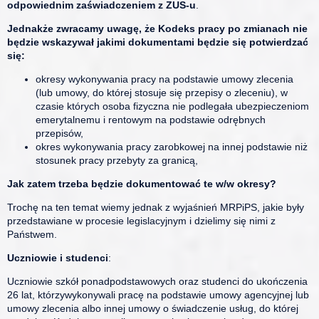
odpowiednim zaświadczeniem z ZUS-u
.
Jednakże zwracamy uwagę, że Kodeks pracy po zmianach nie
będzie wskazywał jakimi dokumentami będzie się potwierdzać
się:
okresy wykonywania pracy na podstawie umowy zlecenia
(lub umowy, do której stosuje się przepisy o zleceniu), w
czasie których osoba fizyczna nie podlegała ubezpieczeniom
emerytalnemu i rentowym na podstawie odrębnych
przepisów,
okres wykonywania pracy zarobkowej na innej podstawie niż
stosunek pracy przebyty za granicą,
Jak zatem trzeba będzie dokumentować te w/w okresy?
Trochę na ten temat wiemy jednak z wyjaśnień MRPiPS, jakie były
przedstawiane w procesie legislacyjnym i dzielimy się nimi z
Państwem.
Uczniowie i studenci
:
Uczniowie szkół ponadpodstawowych oraz studenci do ukończenia
26 lat, którzywykonywali pracę na podstawie umowy agencyjnej lub
umowy zlecenia albo innej umowy o świadczenie usług, do której