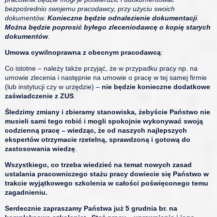
bezpośrednio swojemu pracodawcy, przy użyciu swoich
dokumentów.
Konieczne będzie odnalezienie dokumentacji
.
Można będzie poprosić byłego zleceniodawcę o kopię starych
dokumentów
.
Umowa cywilnoprawna z obecnym pracodawcą
:
Co istotne – należy także przyjąć, że w przypadku pracy np. na
umowie zlecenia i następnie na umowie o pracę w tej samej firmie
(lub instytucji czy w urzędzie) –
nie będzie konieczne dodatkowe
zaświadczenie z ZUS
.
Śledzimy zmiany i zbieramy stanowiska, żebyście Państwo nie
musieli sami tego robić i mogli spokojnie wykonywać swoją
codzienną pracę – wiedząc, że od naszych najlepszych
ekspertów otrzymacie rzetelną, sprawdzoną i gotową do
zastosowania wiedzę
.
Wszystkiego, co trzeba wiedzieć na temat nowych zasad
ustalania pracowniczego stażu pracy dowiecie się Państwo w
trakcie wyjątkowego szkolenia w całości poświęconego temu
zagadnieniu.
Serdecznie zapraszamy Państwa już 5 grudnia br. na