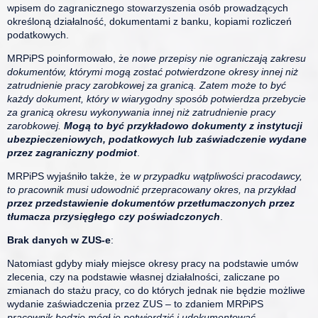
wpisem do zagranicznego stowarzyszenia osób prowadzących
określoną działalność, dokumentami z banku, kopiami rozliczeń
podatkowych.
MRPiPS poinformowało, że
nowe przepisy nie ograniczają zakresu
dokumentów, którymi mogą zostać potwierdzone okresy innej niż
zatrudnienie pracy zarobkowej za granicą. Zatem może to być
każdy dokument, który w wiarygodny sposób potwierdza przebycie
za granicą okresu wykonywania innej niż zatrudnienie pracy
zarobkowej.
Mogą to być przykładowo dokumenty z instytucji
ubezpieczeniowych, podatkowych lub zaświadczenie wydane
przez zagraniczny podmiot
.
MRPiPS wyjaśniło także, że
w przypadku wątpliwości pracodawcy,
to pracownik musi udowodnić przepracowany okres, na przykład
przez przedstawienie dokumentów przetłumaczonych przez
tłumacza przysięgłego czy poświadczonych
.
Brak danych w ZUS-e
:
Natomiast gdyby miały miejsce okresy pracy na podstawie umów
zlecenia, czy na podstawie własnej działalności, zaliczane po
zmianach do stażu pracy, co do których jednak nie będzie możliwe
wydanie zaświadczenia przez ZUS – to zdaniem MRPiPS
pracownik będzie mógł je potwierdzić i udokumentować