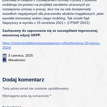
powstałej w związku z rozwiązaniem umowy o pracę z powodu
mobbingu (w postaci na przykład zarobków utraconych po
rozwiązaniu umowy o pracę), lecz ma na celu kompensatę
wszelkich negatywnych dla pracownika skutków majątkowych, jakie
wywołał stosowany wobec niego mobbing
. Tak orzekł Sąd
Najwyższy w wyroku z 15 września 2021 r. (I PSKP 20/21).
Zachęcamy do zapoznania się ze szczegółami tegorocznej
wiosennej edycji OKPP.
https://ogolnopolskikongresprawapracy.pl/konferencja-20-marca-
2024/
3 czerwca, 2025
Aktualności
Dodaj komentarz
Twój adres email nie zostanie opublikowany.
Wymagane pola są oznaczone
*