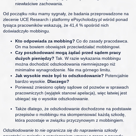
niewłaściwe zachowania.
Od początku roku mamy sygnały, że badania przeprowadzone na
zlecenie UCE Research i platformy ePsycholodzy.pl wśród ponad
tysiąca pracowników wskazują, że 41,4 % spośród nich
doświadczyło mobbingu.
Kto odpowiada za mobbing?
Co do zasady pracodawca.
On ma bowiem obowiązek przeciwdziałać mobbingowi.
Czy poszkodowani mogą żądać przed sądem pracy
dużych pieniędzy?
Tak. W razie wykazania mobbingu
można dochodzić odszkodowania niemniejszego niż
minimalne wynagrodzenie. Nie ma górnego limitu.
Jak wysokie może być to odszkodowanie?
Potencjalnie
bardzo wysokie.
Dlaczego?
Ponieważ zniesiono opłaty sądowe od pozwów w sprawach
pracowniczych (wyjątek stanowi apelacja), więc łatwiej jest
ubiegać się o wysokie odszkodowanie.
Także dlatego, że odszkodowanie dochodzone na podstawie
przepisów o mobbingu ma skompensować każdą szkodę,
która pozostaje w związku przyczynowym z mobbingiem.
Odszkodowanie to nie ogranicza się do naprawienia szkody