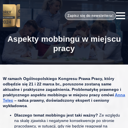
Zapisz się do newslettera!
Aspekty mobbingu w miejscu
pracy
W ramach Ogólnopolskiego Kongresu Prawa Pracy, który
odbędzie się 21 i 22 marca br., poruszone zostaną same
aktualne i praktyczne zagadnienia.
Problematykę prawnego i
praktycznego aspektu mobbingu w miejscu pracy omówi
Anna
Telec
– radca prawny, doświadczony ekspert i ceniony
wykładowca
.
Dlaczego temat mobbingu jest taki ważny?
Ze względu
na skalę zjawiska i negatywne konsekwencje po stronie
pracodawcy, w sytuacji, gdy nie będzie reagował na