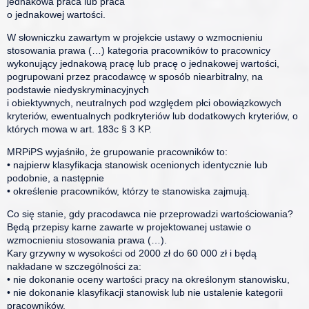
jednakowa praca lub praca
o jednakowej wartości.
W słowniczku zawartym w projekcie ustawy o wzmocnieniu
stosowania prawa (…) kategoria pracowników to pracownicy
wykonujący jednakową pracę lub pracę o jednakowej wartości,
pogrupowani przez pracodawcę w sposób niearbitralny, na
podstawie niedyskryminacyjnych
i obiektywnych, neutralnych pod względem płci obowiązkowych
kryteriów, ewentualnych podkryteriów lub dodatkowych kryteriów, o
których mowa w art. 183c § 3 KP.
MRPiPS wyjaśniło, że grupowanie pracowników to:
• najpierw klasyfikacja stanowisk ocenionych identycznie lub
podobnie, a następnie
• określenie pracowników, którzy te stanowiska zajmują.
Co się stanie, gdy pracodawca nie przeprowadzi wartościowania?
Będą przepisy karne zawarte w projektowanej ustawie o
wzmocnieniu stosowania prawa (…).
Kary grzywny w wysokości od 2000 zł do 60 000 zł i będą
nakładane w szczególności za:
• nie dokonanie oceny wartości pracy na określonym stanowisku,
• nie dokonanie klasyfikacji stanowisk lub nie ustalenie kategorii
pracowników.