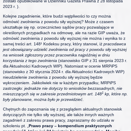
zostało opublikowane w Dzienniku Gazeta Prawna z 28 listopada
2023 r. ).
Kolejne zagadnienie, które budzi wątpliwości to czy można
odmówić zwolnienia z powodu siły wyższej? Może z czasem
ukształtuje się np. orzecznictwo sądów pracy pozwalające w
określonych przypadkach na odmowę, ale na razie GIP uważa, że
odmówić zwolnienia z powodu siły wyższej nie można i wynika to z
samej treści art. 148¹ Kodeksu pracy, który stanowi, iż
pracodawca
jest obowiązany udzielić zwolnienia od pracy z powodu siły wyższej
na wniosek zgłoszony przez pracownika najpóźniej w dniu
korzystania z tego zwolnienia
(stanowisko GIP z 31 sierpnia 2023 r.
dla Aktualności Kadrowych WIP). Natomiast w ocenie MRPiPS
(stanowisko z 30 stycznia 2024 r. dla Aktualności Kadrowych WIP)
nieudzielenie zwolnienia z powodu siły wyższej będzie
wykroczeniem. Jakkolwiek nie w każdym przypadku; MRPiPS
zastrzegło:
jednakże nie dotyczy to wniosków bezzasadnych, nie
1
mieszczących się w zakresie przedmiotowym art. 148
kp, które np.
były planowane, można było je przewidzieć
.
Chętnych do zapoznania się z przeglądem aktualnych stanowisk
dotyczących nie tylko siły wyższej, ale także innych ważnych
zagadnień z zakresu prawa pracy, zapraszamy do udziału w
szkoleniu pt. „
Prawo pracy – kompendium praktycznych