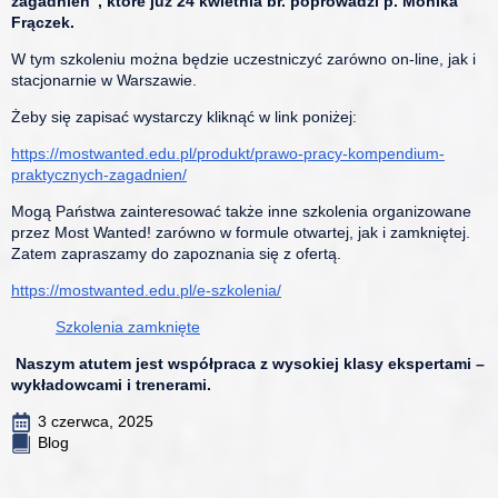
zagadnień”, które już 24 kwietnia br. poprowadzi p. Monika
Frączek.
W tym szkoleniu można będzie uczestniczyć zarówno on-line, jak i
stacjonarnie w Warszawie.
Żeby się zapisać wystarczy kliknąć w link poniżej:
https://mostwanted.edu.pl/produkt/prawo-pracy-kompendium-
praktycznych-zagadnien/
Mogą Państwa zainteresować także inne szkolenia organizowane
przez Most Wanted! zarówno w formule otwartej, jak i zamkniętej.
Zatem zapraszamy do zapoznania się z ofertą.
https://mostwanted.edu.pl/e-szkolenia/
Szkolenia zamknięte
Naszym atutem jest współpraca z wysokiej klasy ekspertami –
wykładowcami i trenerami.
3 czerwca, 2025
Blog