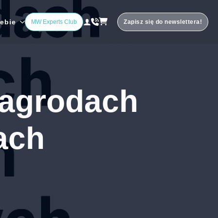
iebie
MW Experts Club
Zapisz się do newslettera!
nagrodach
ach