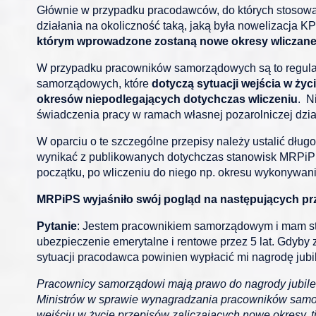
Głównie w przypadku pracodawców, do których stosowan
działania na okoliczność taką, jaką była nowelizacja KP
którym wprowadzone zostaną nowe okresy wliczane 
W przypadku pracowników samorządowych są to regulacj
samorządowych, które
dotyczą sytuacji wejścia w ży
okresów niepodlegających dotychczas wliczeniu
. N
świadczenia pracy w ramach własnej pozarolniczej dzia
W oparciu o te szczególne przepisy należy ustalić dług
wynikać z publikowanych dotychczas stanowisk MRPiPS –
początku, po wliczeniu do niego np. okresu wykonywania
MRPiPS wyjaśniło swój pogląd na następujących pr
Pytanie
: Jestem pracownikiem samorządowym i mam staż
ubezpieczenie emerytalne i rentowe przez 5 lat. Gdyby
sytuacji pracodawca powinien wypłacić mi nagrodę jubil
Pracownicy samorządowi mają prawo do nagrody jubil
Ministrów w sprawie wynagradzania pracowników samor
wejściu w życie przepisów zaliczających nowe okresy, tj