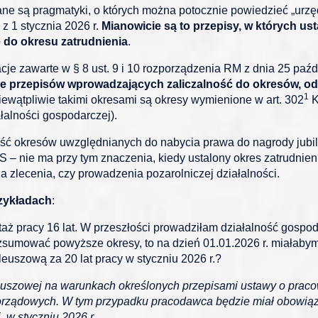
e są pragmatyki, o których można potocznie powiedzieć „urzęd
 z 1 stycznia 2026 r.
Mianowicie są to przepisy, w których us
do okresu zatrudnienia
.
e zawarte w § 8 ust. 9 i 10 rozporządzenia RM z dnia 25 paź
cie przepisów wprowadzających zaliczalność do okresów, od
1
iewątpliwie takimi okresami są okresy wymienione w art. 302
K
łalności gospodarczej).
ość okresów uwzględnianych do nabycia prawa do nagrody jubile
 nie ma przy tym znaczenia, kiedy ustalony okres zatrudnienia
 zlecenia, czy prowadzenia pozarolniczej działalności.
zykładach
:
 pracy 16 lat. W przeszłości prowadziłam działalność gospoda
 zsumować powyższe okresy, to na dzień 01.01.2026 r. miałabym 
euszową za 20 lat pracy w styczniu 2026 r.?
euszowej na warunkach określonych przepisami ustawy o pra
ządowych. W tym przypadku pracodawca będzie miał obowiązek
. w styczniu 2026 r.