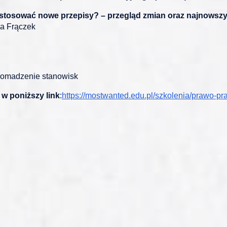
 stosować nowe przepisy? – przegląd zmian oraz najnowsz
ka Frączek
gromadzenie stanowisk
 w poniższy link
:
https://mostwanted.edu.pl/szkolenia/prawo-p