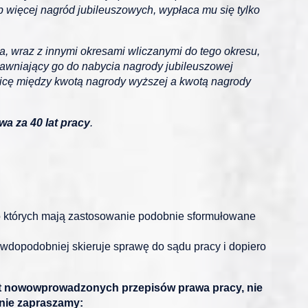
więcej nagród jubileuszowych, wypłaca mu się tylko
a, wraz z innymi okresami wliczanymi do tego okresu,
rawniający go do nabycia nagrody jubileuszowej
nicę między kwotą nagrody wyższej a kwotą nagrody
a za 40 lat pracy
.
 których mają zastosowanie podobnie sformułowane
awdopodobniej skieruje sprawę do sądu pracy i dopiero
mat nowowprowadzonych przepisów prawa pracy, nie
znie zapraszamy: