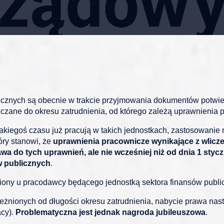
icznych są obecnie w trakcie przyjmowania dokumentów potwie
wliczane do okresu zatrudnienia, od którego zależą uprawnienia 
akiegoś czasu już pracują w takich jednostkach, zastosowanie m
óry stanowi, że
uprawnienia pracownicze wynikające z wlicze
awa do tych uprawnień, ale nie wcześniej niż od dnia 1 sty
w publicznych
.
dniony u pracodawcy będącego jednostką sektora finansów publ
nionych od długości okresu zatrudnienia, nabycie prawa nastę
acy).
Problematyczna jest jednak nagroda jubileuszowa
.