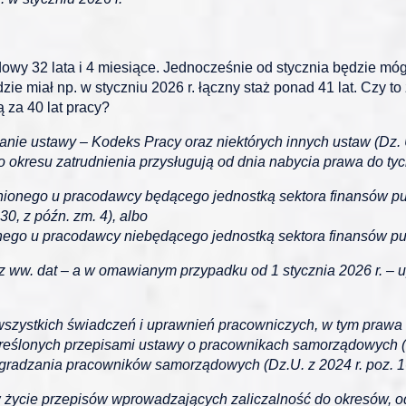
 32 lata i 4 miesiące. Jednocześnie od stycznia będzie mógł t
ie miał np. w styczniu 2026 r. łączny staż ponad 41 lat. Czy t
 za 40 lat pracy?
mianie ustawy – Kodeks Pracy oraz niektórych innych ustaw (Dz.
okresu zatrudnienia przysługują od dnia nabycia prawa do tych
dnionego u pracodawcy będącego jednostką sektora finansów pu
30, z późn. zm. 4), albo
nego u pracodawcy niebędącego jednostką sektora finansów pu
j z ww. dat – a w omawianym przypadku od 1 stycznia 2026 r. –
wszystkich świadczeń i uprawnień pracowniczych, w tym prawa
eślonych przepisami ustawy o pracownikach samorządowych (Dz
agradzania pracowników samorządowych (Dz.U. z 2024 r. poz. 16
w życie przepisów wprowadzających zaliczalność do okresów, o