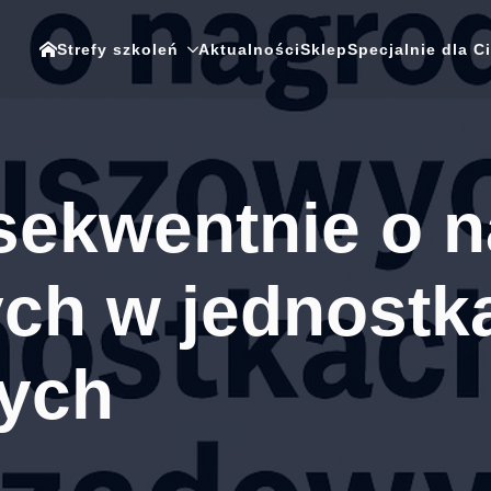
Strefy szkoleń
Aktualności
Sklep
Specjalnie dla C
ekwentnie o 
ych w jednostk
ych