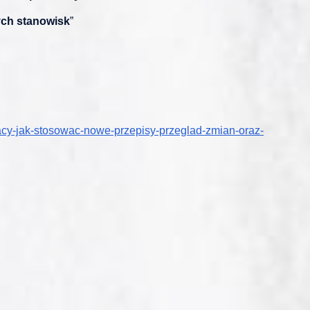
ych stanowisk
”
racy-jak-stosowac-nowe-przepisy-przeglad-zmian-oraz-