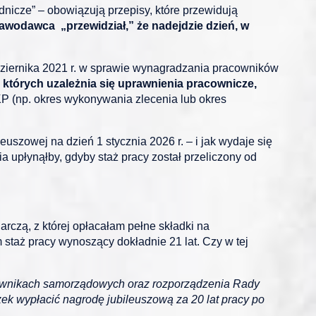
nicze” – obowiązują przepisy, które przewidują
tawodawca „przewidział,” że nadejdzie dzień, w
dziernika 2021 r. w sprawie wynagradzania pracowników
 których uzależnia się uprawnienia pracownicze,
P (np. okres wykonywania zlecenia lub okres
uszowej na dzień 1 stycznia 2026 r. – i jak wydaje się
 upłynąłby, gdyby staż pracy został przeliczony od
rczą, z której opłacałam pełne składki na
staż pracy wynoszący dokładnie 21 lat. Czy w tej
cownikach samorządowych oraz rozporządzenia Rady
 wypłacić nagrodę jubileuszową za 20 lat pracy po