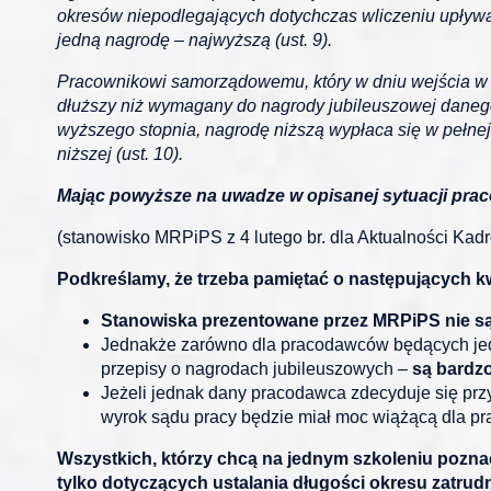
okresów niepodlegających dotychczas wliczeniu upływ
jedną nagrodę – najwyższą (ust. 9).
Pracownikowi samorządowemu, który w dniu wejścia w ży
dłuższy niż wymagany do nagrody jubileuszowej danego 
wyższego stopnia, nagrodę niższą wypłaca się w pełne
niższej (ust. 10).
Mając powyższe na uwadze w opisanej sytuacji pra
(stanowisko MRPiPS z 4 lutego br. dla Aktualności Ka
Podkreślamy, że trzeba pamiętać o następujących k
Stanowiska prezentowane przez MRPiPS nie s
Jednakże zarówno dla pracodawców będących jed
przepisy o nagrodach jubileuszowych –
są bardz
Jeżeli jednak dany pracodawca zdecyduje się przy
wyrok sądu pracy będzie miał moc wiążącą dla pr
Wszystkich, którzy chcą na jednym szkoleniu pozna
tylko dotyczących ustalania długości okresu zatrud