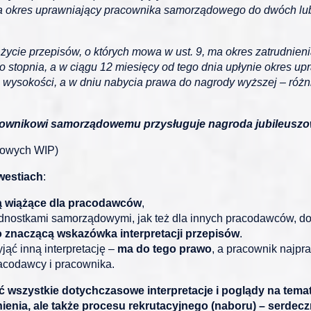
a okres uprawniający pracownika samorządowego do dwóch lub 
cie przepisów, o których mowa w ust. 9, ma okres zatrudnieni
stopnia, a w ciągu 12 miesięcy od tego dnia upłynie okres up
j wysokości, a w dniu nabycia prawa do nagrody wyższej – róż
cownikowi samorządowemu przysługuje nagroda jubileuszow
drowych WIP)
westiach
:
ą wiążące dla pracodawców
,
nostkami samorządowymi, jak też dla innych pracodawców, do
o znaczącą wskazówka interpretacji przepisów
.
jąć inną interpretację –
ma do tego prawo
, a pracownik najpr
acodawcy i pracownika.
ć wszystkie dotychczasowe interpretacje i poglądy na te
nienia, ale także procesu rekrutacyjnego (naboru) – serdec