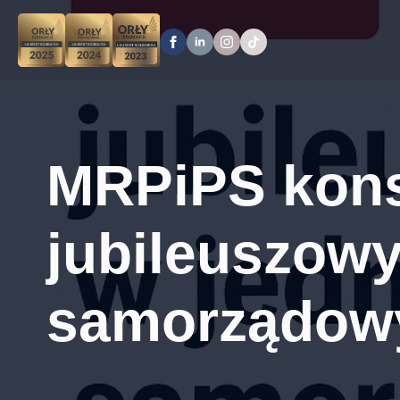
MRPiPS kons
jubileuszow
samorządow