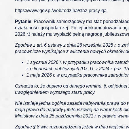
https://www.gov.pl/web/rodzina/staz-pracy-qa
Pytanie
: Pracownik samorządowy ma staż ponadzakładowy
działalności gospodarczej. Po jej udokumentowaniu będz
2026 r.) należy mu wypłacić pełną nagrodę jubileuszową
Zgodnie z art. 6 ustawy z dnia 26 września 2025 r. o z
pracownicze wynikające z wliczenia nowych okresów do 
1 stycznia 2026 r. w przypadku pracownika zatru
r. o finansach publicznych (Dz. U. z 2024 r. poz. 15
1 maja 2026 r. w przypadku pracownika zatrudnio
Oznacza to, że dopiero od danego terminu, tj. od jedne
uwzględnieniem wyższego stażu pracy.
Nie istnieje jedna ogólna zasada nabywania prawa do 
mają prawo do nagrody jubileuszowej na warunkach okr
Ministrów z dnia 25 października 2021 r. w prawie wyn
Zgodnie § 8 ww. rozporządzenia jeżeli w dniu wejścia 