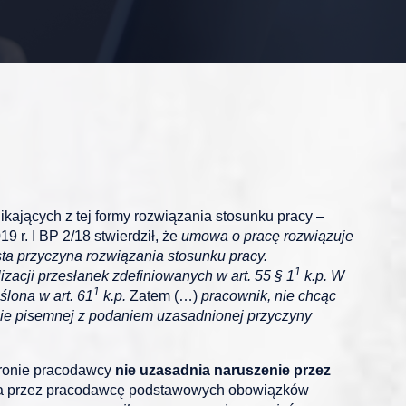
kających z tej formy rozwiązania stosunku pracy –
 r. I BP 2/18 stwierdził, że
umowa o pracę rozwiązuje
sta przyczyna rozwiązania stosunku pracy.
1
acji przesłanek zdefiniowanych w art. 55 § 1
k.p. W
1
lona w art. 61
k.p.
Zatem (…)
pracownik, nie chcąc
mie pisemnej z podaniem uzasadnionej przyczyny
tronie pracodawcy
nie uzasadnia naruszenie przez
a przez pracodawcę podstawowych obowiązków