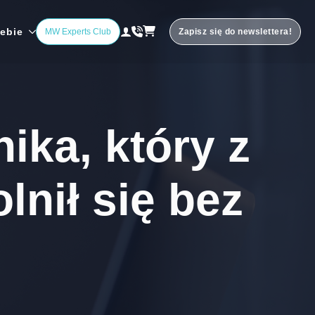
iebie
MW Experts Club
Zapisz się do newslettera!
ka, który z
nił się bez