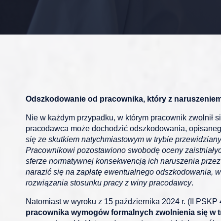
Odszkodowanie od pracownika, który z naruszeniem 
Nie w każdym przypadku, w którym pracownik zwolnił si
pracodawca może dochodzić odszkodowania, opisanego
się ze skutkiem natychmiastowym w trybie przewidziany
Pracownikowi pozostawiono swobodę oceny zaistniałych 
sferze normatywnej konsekwencją ich naruszenia przez
narazić się na zapłatę ewentualnego odszkodowania, w
rozwiązania stosunku pracy z winy pracodawcy
.
Natomiast w wyroku z 15 października 2024 r. (II PSK
pracownika wymogów formalnych zwolnienia się w try