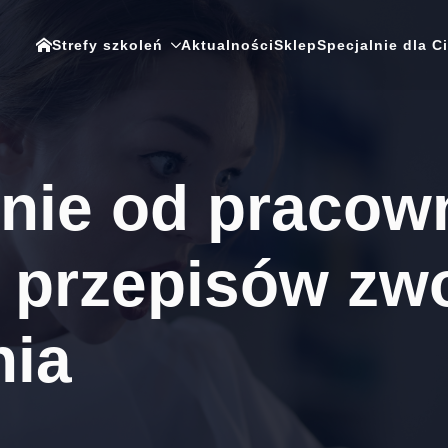
Strefy szkoleń
Aktualności
Sklep
Specjalnie dla C
ie od pracowni
przepisów zwol
ia