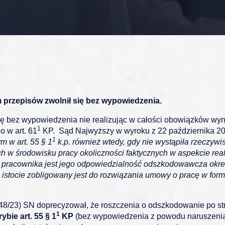
przepisów zwolnił się bez wypowiedzenia.
ę bez wypowiedzenia nie realizując w całości obowiązków wyni
1
 w art. 61
KP. Sąd Najwyższy w wyroku z 22 października 2019
1
m w art. 55 § 1
k.p. również wtedy, gdy nie wystąpiła rzeczywi
w środowisku pracy okoliczności faktycznych w aspekcie realiz
 pracownika jest jego odpowiedzialność odszkodowawcza okreś
 istocie zobligowany jest do rozwiązania umowy o pracę w for
P 48/23) SN doprecyzował, że roszczenia o odszkodowanie po s
1
bie art. 55 § 1
KP
(bez wypowiedzenia z powodu naruszeni