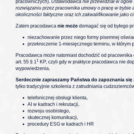
pracowniczych).
Ustawodawca nie przewidział w ogóle 
rozwiązaniu przez pracownika umowy o pracę w trybie ar
okoliczności faktyczne oraz ich zakwalifikowanie jak
Zatem pracodawca
nie może
domagać się od byłego p
niezachowanie przez niego formy pisemnej oświad
przekroczenie 1-miesięcznego terminu, w którym
Pracodawca może natomiast dochodzić od pracownika 
1
art. 55 § 1
KP, czyli gdy w praktyce pracodawca nie do
wypowiedzenia.
Serdecznie zapraszamy Państwa do zapoznania się z
tylko tradycyjnie szkolenia z zatrudniania cudzoziemców
telefonicznej obsługi klienta,
AI w kadrach i rekrutacji,
rozwoju osobistego,
skutecznej komunikacji,
procedury ESG w kadrach i HR