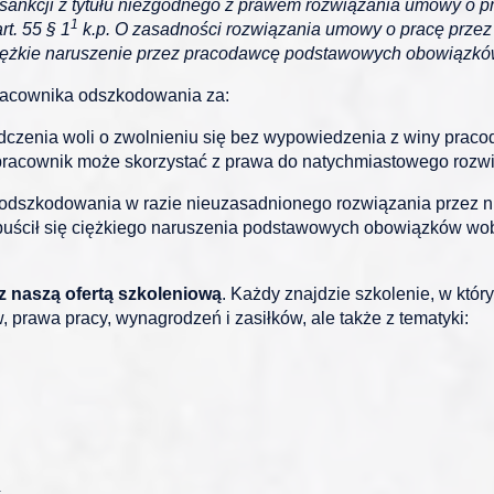
sankcji z tytułu niezgodnego z prawem rozwiązania umowy o p
1
t. 55 § 1
k.p. O zasadności rozwiązania umowy o pracę przez 
o ciężkie naruszenie przez pracodawcę podstawowych obowiąz
racownika odszkodowania za:
czenia woli o zwolnieniu się bez wypowiedzenia z winy praco
 pracownik może skorzystać z prawa do natychmiastowego rozw
odszkodowania w razie nieuzasadnionego rozwiązania przez 
puścił się ciężkiego naruszenia podstawowych obowiązków wob
 naszą ofertą szkoleniową
. Każdy znajdzie szkolenie, w któ
, prawa pracy, wynagrodzeń i zasiłków, ale także z tematyki: