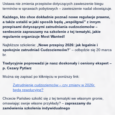
Ustawa nie zmienia przepisów dotyczących zawieszenie biegu
terminów w sprawach pobytowych – zawieszenie nadal obowiązuje.
Każdego, kto chce dokładnie poznać nowe regulacje prawne,
a także ustalić w jaki sposób będą „współgrać” z innym
przepisami dotyczącymi zatrudniania cudzoziemców –
serdecznie zapraszamy na szkolenie z tej tematyki, jakie
regularnie organizuje Most Wanted!
Najbliższe szkolenie: „
Nowe przepisy 2026: jak legalnie i
spokojnie zatrudniać Cudzoziemców?
” – odbędzie się 20 marca
br.
Tradycyjnie poprowadzi je nasz doskonały i ceniony ekspert –
p. Cezary Pytlarz
Można się zapisać po kliknięciu w poniższy link:
Zatrudnienie cudzoziemców – czy zmiany w 2026r.
będą rewolucyjne?
Chcecie Państwo szkolić się z tej tematyki we własnym gronie,
omawiając swoje własne przykłady? –
zapraszamy do
zamówienia szkolenia indywidualnego