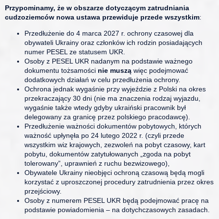
Przypominamy, że w obszarze dotyczącym zatrudniania
cudzoziemców nowa ustawa przewiduje przede wszystkim
:
Przedłużenie do 4 marca 2027 r. ochrony czasowej dla
obywateli Ukrainy oraz członków ich rodzin posiadających
numer PESEL ze statusem UKR.
Osoby z PESEL UKR nadanym na podstawie ważnego
dokumentu tożsamości
nie muszą
więc podejmować
dodatkowych działań w celu przedłużenia ochrony.
Ochrona jednak wygaśnie przy wyjeździe z Polski na okres
przekraczający 30 dni (nie ma znaczenia rodzaj wyjazdu,
wygaśnie także wtedy gdyby ukraiński pracownik był
delegowany za granicę przez polskiego pracodawcę).
Przedłużenie ważności dokumentów pobytowych, których
ważność upłynęła po 24 lutego 2022 r. (czyli przede
wszystkim wiz krajowych, zezwoleń na pobyt czasowy, kart
pobytu, dokumentów zatytułowanych „zgoda na pobyt
tolerowany”, uprawnień z ruchu bezwizowego),
Obywatele Ukrainy nieobjęci ochroną czasową będą mogli
korzystać z uproszczonej procedury zatrudnienia przez okres
przejściowy.
Osoby z numerem PESEL UKR będą podejmować pracę na
podstawie powiadomienia – na dotychczasowych zasadach.