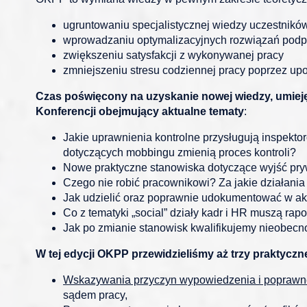
ugruntowaniu specjalistycznej wiedzy uczestników
wprowadzaniu optymalizacyjnych rozwiązań podpa
zwiększeniu satysfakcji z wykonywanej pracy
zmniejszeniu stresu codziennej pracy poprzez up
Czas poświęcony na uzyskanie nowej wiedzy, umiej
Konferencji obejmujący aktualne tematy
:
Jakie uprawnienia kontrolne przysługują inspek
dotyczących mobbingu zmienią proces kontroli?
Nowe praktyczne stanowiska dotyczące wyjść pry
Czego nie robić pracownikowi? Za jakie działa
Jak udzielić oraz poprawnie udokumentować w ak
Co z tematyki „social” działy kadr i HR muszą r
Jak po zmianie stanowisk kwalifikujemy nieobecn
W tej edycji OKPP przewidzieliśmy aż trzy praktyczn
Wskazywania przyczyn wypowiedzenia i poprawn
sądem pracy,