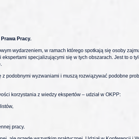
 Prawa Pracy.
owym wydarzeniem, w ramach którego spotkają się osoby zajmu
kspertami specjalizującymi się w tych obszarach. Jest to o tyle
.
ię z podobnymi wyzwaniami i muszą rozwiązywać podobne probl
ości korzystania z wiedzy ekspertów – udział w OKPP:
istów,
nnej pracy.
, ale przede wszystkim praktycznej. Udział w Konferencji i Wa