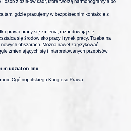
 i osób z działów kadr, które tworzą harmonogramy albo
za tam, gdzie pracujemy w bezpośrednim kontakcie z
tylko prawo pracy się zmienia, rozbudowują się
ztałca się środowisko pracy i rynek pracy. Trzeba na
nie nowych obszarach. Można nawet zaryzykować
ągle zmieniających się i interpretowanych przepisów,
im udział on-line
.
stronie Ogólnopolskiego Kongresu Prawa