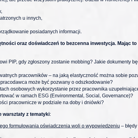
,
trzonych u innych,
orządkowanie posiadanych informacji.
ętności oraz doświadczeń to bezcenna inwestycja. Mając t
torowi PIP, gdy zgłoszony zostanie mobbing? Jakie dokumenty
watnych pracowników – na jaką elastyczność można sobie poz
nia pracodawca może być pozwany o odszkodowanie?
tach osobowych wykorzystanie przez pracownika uzupełniając
aportować w ramach ESG (Environmental, Social, Governance)?
ości pracownicze w podziale na doby i dniówki?
e warsztaty z tematyki
:
ego formułowania oświadczenia woli o wypowiedzeniu
– błędy