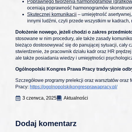
Poprawnego tworzenia harmonogramów (grafików
oceniają poprawność harmonogramów skonstruowa
Skutecznej komunikacji
– umiejętność asertywnej,
innymi ludźmi, czyli przede wszystkim w kadrach,
Dołożenie nowego, jeżeli chodzi o zakres przedmiot
stosowane w nim procedury, ale także zasady komunikowa
bieżąco dostosowywać się do panującej sytuacji, cały 
stwierdzenie, że pracownik działu kadr oraz HR prędzej 
ale także posiadania wiedzy i umiejętności psychologic
Ogólnopolski Kongres Prawa Pracy tradycyjnie odbyw
Szczegółowe programy prelekcji oraz warsztatów oraz
Pracy:
https://ogolnopolskikongresprawapracy.pl/
3 czerwca, 2025
Aktualności
Dodaj komentarz