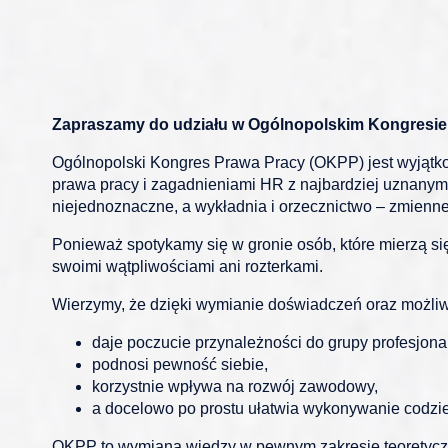
Zapraszamy do udziału w Ogólnopolskim Kongresie
Ogólnopolski Kongres Prawa Pracy (OKPP) jest wyjątk
prawa pracy i zagadnieniami HR z najbardziej uznanymi e
niejednoznaczne, a wykładnia i orzecznictwo – zmienne
Ponieważ spotykamy się w gronie osób, które mierzą s
swoimi wątpliwościami ani rozterkami.
Wierzymy, że dzięki wymianie doświadczeń oraz możliw
daje poczucie przynależności do grupy profesjonal
podnosi pewność siebie,
korzystnie wpływa na rozwój zawodowy,
a docelowo po prostu ułatwia wykonywanie codzie
OKPP to wymiana wiedzy w pewnym zakresie teoretycznej