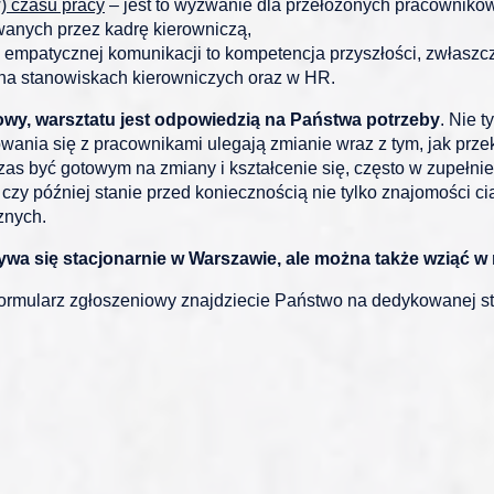
) czasu pracy
– jest to wyzwanie dla przełożonych pracowników
nych przez kadrę kierowniczą,
 empatycznej komunikacji to kompetencja przyszłości, zwłaszc
 na stanowiskach kierowniczych oraz w HR.
owy, warsztatu jest odpowiedzią na Państwa potrzeby
. Nie 
nia się z pracownikami ulegają zmianie wraz z tym, jak przeks
czas być gotowym na zmiany i kształcenie się, często w zupeł
czy później stanie przed koniecznością nie tylko znajomości ci
znych.
a się stacjonarnie w Warszawie, ale można także wziąć w n
 formularz zgłoszeniowy znajdziecie Państwo na dedykowanej 