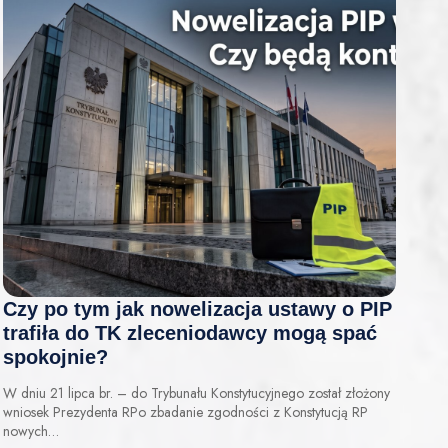
Czy po tym jak nowelizacja ustawy o PIP
trafiła do TK zleceniodawcy mogą spać
spokojnie?
W dniu 21 lipca br. – do Trybunału Konstytucyjnego został złożony
wniosek Prezydenta RPo zbadanie zgodności z Konstytucją RP
nowych…