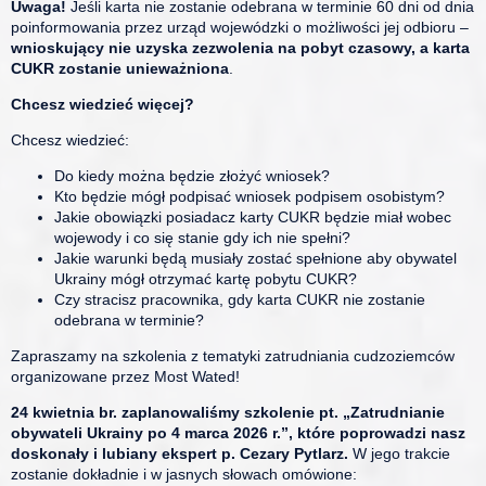
Uwaga!
Jeśli karta nie zostanie odebrana w terminie 60 dni od dnia
poinformowania przez urząd wojewódzki o możliwości jej odbioru –
wnioskujący nie uzyska zezwolenia na pobyt czasowy, a karta
CUKR zostanie unieważniona
.
Chcesz wiedzieć więcej?
Chcesz wiedzieć:
Do kiedy można będzie złożyć wniosek?
Kto będzie mógł podpisać wniosek podpisem osobistym?
Jakie obowiązki posiadacz karty CUKR będzie miał wobec
wojewody i co się stanie gdy ich nie spełni?
Jakie warunki będą musiały zostać spełnione aby obywatel
Ukrainy mógł otrzymać kartę pobytu CUKR?
Czy stracisz pracownika, gdy karta CUKR nie zostanie
odebrana w terminie?
Zapraszamy na szkolenia z tematyki zatrudniania cudzoziemców
organizowane przez Most Wated!
24 kwietnia br. zaplanowaliśmy szkolenie pt. „Zatrudnianie
obywateli Ukrainy po 4 marca 2026 r.”, które poprowadzi nasz
doskonały i lubiany ekspert p. Cezary Pytlarz.
W jego trakcie
zostanie dokładnie i w jasnych słowach omówione: