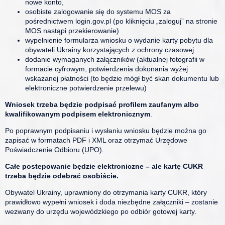
nowe konto,
osobiste zalogowanie się do systemu MOS za
pośrednictwem login.gov.pl (po kliknięciu „zaloguj” na stronie
MOS nastąpi przekierowanie)
wypełnienie formularza wniosku o wydanie karty pobytu dla
obywateli Ukrainy korzystających z ochrony czasowej
dodanie wymaganych załączników (aktualnej fotografii w
formacie cyfrowym, potwierdzenia dokonania wyżej
wskazanej płatności (to będzie mógł być skan dokumentu lub
elektroniczne potwierdzenie przelewu)
Wniosek trzeba będzie podpisać profilem zaufanym albo
kwalifikowanym podpisem elektronicznym
.
Po poprawnym podpisaniu i wysłaniu wniosku będzie można go
zapisać w formatach PDF i XML oraz otrzymać Urzędowe
Poświadczenie Odbioru (UPO).
Całe postepowanie będzie elektroniczne – ale kartę CUKR
trzeba będzie odebrać osobiście.
Obywatel Ukrainy, uprawniony do otrzymania karty CUKR, który
prawidłowo wypełni wniosek i doda niezbędne załączniki – zostanie
wezwany do urzędu wojewódzkiego po odbiór gotowej karty.