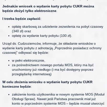
Jednakże wniosek o wydanie karty pobytu CUKR można
będzie złożyć tylko elektroniczne
.
I trzeba będzie zapłacić
:
opłatę skarbową za udzielenie zezwolenia na pobyt czasowy
(340 zł) oraz
opłatę za wydanie karty pobytu (100 zł).
Urząd ds. Cudzoziemców, informuje, że składanie wniosków o
wydanie karty pobytu z adnotacją „Poprzednio posiadacz ochrony
czasowej” odbywać się będzie:
w pełni elektronicznie,
za pośrednictwem nowego portalu MOS, który ma być
uruchomiony już niedługo (i ma być dostępny poprzez
przeglądarkę internetową)
W celu złożenia wniosku o wydanie karty pobytu CUKR
konieczne będzie
:
założenie konta użytkownika w nowym systemie MOS (Moduł
Obsługi Spraw). Nawet jeśli Państwa pracownik miał już
konto w poprzednim systemie MOS – będzie musiał utworzyć