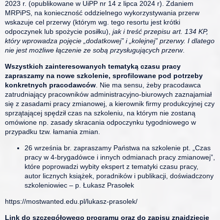
2023 r. (opublikowane w UiPP nr 14 z lipca 2024 r). Zdaniem
MRPiPS, na konieczność oddzielnego wykorzystywania przerw
wskazuje cel przerwy (którym wg. tego resortu jest krótki
odpoczynek lub spożycie posiłku),
jak i treść przepisu art. 134 KP,
który wprowadza pojęcie „dodatkowej” i „kolejnej” przerwy. I dlatego
nie jest możliwe łączenie ze sobą przysługujących przerw
.
Wszystkich zainteresowanych tematyką czasu pracy
zapraszamy na nowe szkolenie, sprofilowane pod potrzeby
konkretnych pracodawców
. Nie ma sensu, żeby pracodawca
zatrudniający pracowników administracyjno-biurowych zaznajamiał
się z zasadami pracy zmianowej, a kierownik firmy produkcyjnej czy
sprzątającej spędził czas na szkoleniu, na którym nie zostaną
omówione np. zasady skracania odpoczynku tygodniowego w
przypadku tzw. łamania zmian.
26 września br. zapraszamy Państwa na szkolenie pt. „Czas
pracy w 4-brygadówce i innych odmianach pracy zmianowej”,
które poprowadzi wybity ekspert z tematyki czasu pracy,
autor licznych książek, poradników i publikacji, doświadczony
szkoleniowiec – p. Łukasz Prasołek
https://mostwanted.edu.pl/lukasz-prasolek/
Link do szczegółowego programu oraz do zapisu znajdziecie