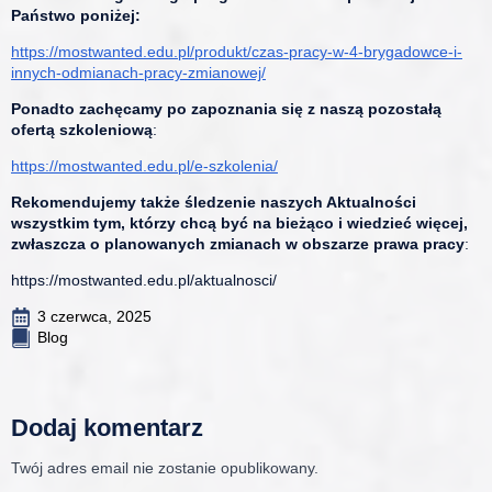
Państwo poniżej:
https://mostwanted.edu.pl/produkt/czas-pracy-w-4-brygadowce-i-
innych-odmianach-pracy-zmianowej/
Ponadto zachęcamy po zapoznania się z naszą pozostałą
ofertą szkoleniową
:
https://mostwanted.edu.pl/e-szkolenia/
Rekomendujemy także śledzenie naszych Aktualności
wszystkim tym, którzy chcą być na bieżąco i wiedzieć więcej,
zwłaszcza o planowanych zmianach w obszarze prawa pracy
:
https://mostwanted.edu.pl/aktualnosci/
3 czerwca, 2025
Blog
Dodaj komentarz
Twój adres email nie zostanie opublikowany.