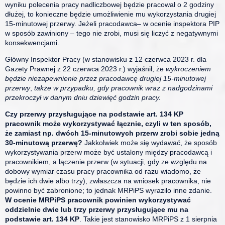
wyniku polecenia pracy nadliczbowej będzie pracował o 2 godziny
dłużej, to konieczne będzie umożliwienie mu wykorzystania drugiej
15-minutowej przerwy. Jeżeli pracodawca– w ocenie inspektora PIP
w sposób zawiniony – tego nie zrobi, musi się liczyć z negatywnymi
konsekwencjami.
Główny Inspektor Pracy (w stanowisku z 12 czerwca 2023 r. dla
Gazety Prawnej z 22 czerwca 2023 r.) wyjaśnił, że
wykroczeniem
będzie niezapewnienie przez pracodawcę drugiej 15-minutowej
przerwy
,
także w przypadku, gdy pracownik wraz z nadgodzinami
przekroczył w danym dniu dziewięć godzin pracy.
Czy przerwy przysługujące na podstawie art. 134 KP
pracownik może wykorzystywać łącznie, czyli w ten sposób,
że zamiast np. dwóch 15-minutowych przerw zrobi sobie jedną
30-minutową przerwę?
Jakkolwiek może się wydawać, że sposób
wykorzystywania przerw może być ustalony między pracodawcą i
pracownikiem, a łączenie przerw (w sytuacji, gdy ze względu na
dobowy wymiar czasu pracy pracownika od razu wiadomo, że
będzie ich dwie albo trzy), zwłaszcza na wniosek pracownika, nie
powinno być zabronione; to jednak MRPiPS wyraziło inne zdanie.
W ocenie MRPiPS pracownik powinien wykorzystywać
oddzielnie dwie lub trzy przerwy przysługujące mu na
podstawie art. 134 KP
. Takie jest stanowisko MRPiPS z 1 sierpnia